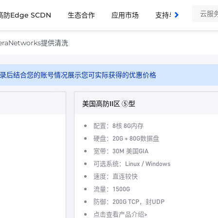
高防Edge SCDN
生态合作
应用市场
支持与服务
了
raNetworks提供清洗
录后结合您的账号情况展示您可实际获得的优惠价格
美国高防II区 ⑤型
配置：8核 8G内存
硬盘：20G + 80G数据盘
宽带：30M 美国GIA
可选系统：Linux / Windows
速度：直连较快
流量：1500G
防御：200G TCP，封UDP
点击查看产品介绍>