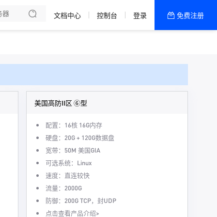
解我们
文档中心
控制台
登录
免费注册
全部产品
新闻资讯
帮助文档
热销推荐
美国高防II区 ⑥型
配置：16核 16G内存
硬盘：20G + 120G数据盘
宽带：50M 美国GIA
可选系统：Linux
速度：直连较快
流量：2000G
防御：200G TCP，封UDP
点击查看产品介绍>