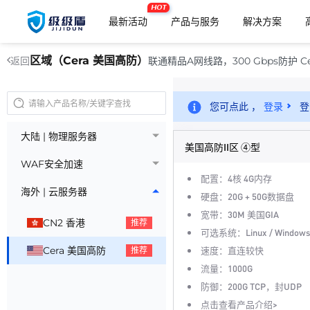
HOT
最新活动
产品与服务
解决方案
区域（Cera 美国高防）
联通精品A网线路，300 Gbps防护 Ce
返回
您可点此 ，
登录
登
大陆 | 物理服务器
美国高防II区 ④型
WAF安全加速
配置：4核 4G内存
海外 | 云服务器
硬盘：20G + 50G数据盘
宽带：30M 美国GIA
CN2 香港
推荐
可选系统：Linux / Windows
Cera 美国高防
速度：直连较快
推荐
流量：1000G
防御：200G TCP，封UDP
点击查看产品介绍>