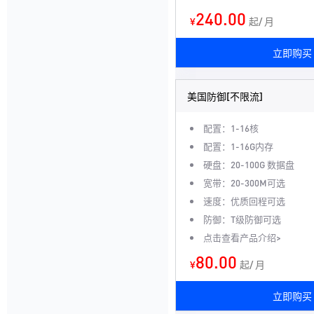
240.00
¥
起/ 月
立即购买
美国防御[不限流]
配置：1-16核
配置：1-16G内存
硬盘：20-100G 数据盘
宽带：20-300M可选
速度：优质回程可选
防御：T级防御可选
点击查看产品介绍>
80.00
¥
起/ 月
立即购买