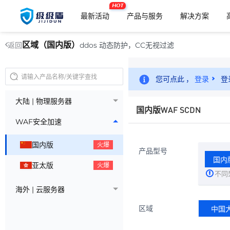
HOT
最新活动
产品与服务
解决方案
区域（国内版）
ddos 动态防护，CC无视过滤
返回
您可点此 ，
登录
登
大陆 | 物理服务器
国内版WAF SCDN
WAF安全加速
国内版
火爆
产品型号
国内版
亚太版
火爆
不同
海外 | 云服务器
区域
中国