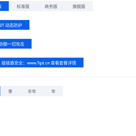
版
标准版
商务版
旗舰版
-2T 动态防护
%防御一切攻击
级级盾安全：www.7gd.cn 查看套餐详情
季
半年
年