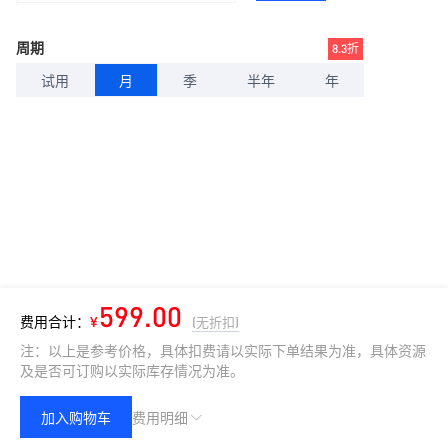
周期
8.3折
试用
月
季
半年
年
599.00
费用合计：
¥
(无折扣)
注：以上是参考价格，具体扣费请以实际下单结果为准，具体资源
及是否可订购以实际库存情况为准。
加入购物车
费用明细